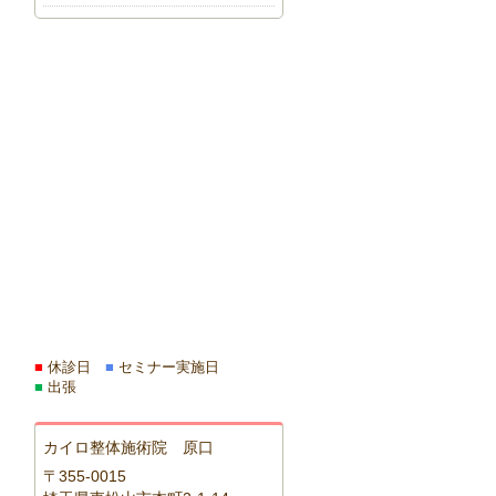
■
休診日
■
セミナー実施日
■
出張
カイロ整体施術院 原口
〒355-0015