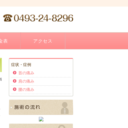
金表
アクセス
症状・症例
首の痛み
4
肩の痛み
腰の痛み
食
う
の
早
と
、