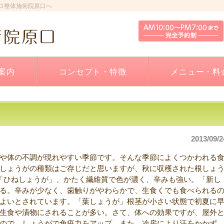
ロ整体施術院原口へ
案内
コンセプト・特徴
メニュー・料
2013/09/2
や体の不調が現れやすい季節です。そんな季節によくつかわれる
しょうがの種類はご存じだと思いますが、秋に収穫された根しょ
「ひねしょうが」、かたく繊維質で色が濃く、辛みも強い。「新し
る。辛みが少なく、歯触りがやわらかで、生食くでも食べられる
よいとされています。「葉しょうが」根茎が小さい状態で初夏に
生食や漬物にされることが多い。さて、体への効果ですが、屋外
ので、しょうがで免疫力をアップ。また、冷房により汗をかかず