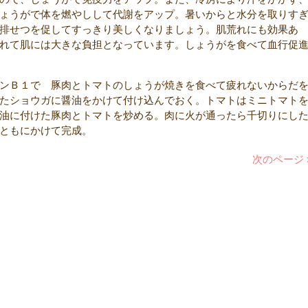
ょうがで体を燃やしして代謝をアップ。暑いからと水分を取りす
排せつを促してすっきり美しくなりましょう。肌荒れにも効果あ
れて肌には大きな負担となっています。しょうがを食べて血行促
ンＢ１で 豚肉とトマトのしょうが焼きを食べて疲れないからだ
たショウガに醤油をかけて付け込んでおく。トマトはミニトマト
油に付けた豚肉とトマトを炒める。肉に火が通ったら千切りにし
ともにかけて完成。
次のページ 