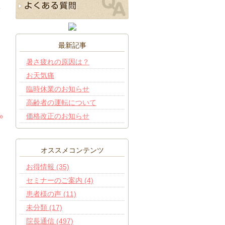
ぎ
進
最新記事
暑さ疲れの原因は？
を
を
お天気痛
た
臨時休業のお知らせ
高齢者の運転について
価格改正のお知らせ
»
オススメコンテンツ
お得情報 (35)
セミナーのご案内 (4)
患者様の声 (11)
未分類 (17)
院長通信 (497)