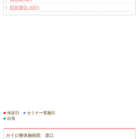
院長通信 (497)
■
休診日
■
セミナー実施日
■
出張
カイロ整体施術院 原口