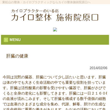
東松山の整体・カイロプラクティックならカイロ整体施術院原口へ
MENU
肝臓の健康
2014/02/06
今回は沈黙の臓器、肝臓について少し話たいと思います。肝臓
は体の中でも大きく生命活動の中でも重要な役割を担っていま
す。肝臓は活性酸素の影響を受けやすい臓器で、肝臓がさびで
くると全身の老化にも影響してきます。肝臓には一日２１６０ℓ
の血液が流れこみます。そして肝臓を構成する数千億個の細胞
では血液のさまざまな成分を集め、代謝、解毒、胆汁の生成な
ど生命維持に重要な働きがあります。ただその活動において血