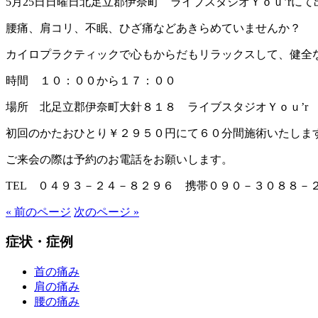
5月25日日曜日北足立郡伊奈町 ライブスタジオＹｏｕ’rに
腰痛、肩コリ、不眠、ひざ痛などあきらめていませんか？
カイロプラクティックで心もからだもリラックスして、健全
時間 １０：００から１７：００
場所 北足立郡伊奈町大針８１８ ライブスタジオＹｏｕ’r
初回のかたおひとり￥２９５０円にて６０分間施術いたしま
ご来会の際は予約のお電話をお願いします。
TEL ０４９３－２４－８２９６ 携帯０９０－３０８８－
« 前のページ
次のページ »
症状・症例
首の痛み
肩の痛み
腰の痛み