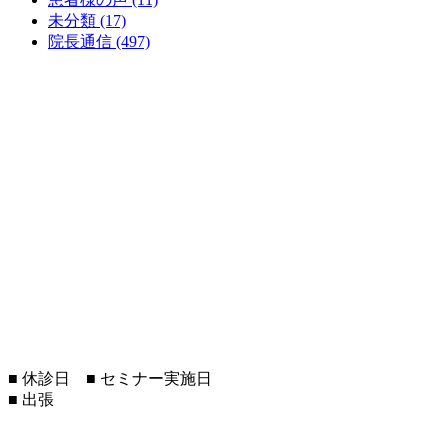
未分類 (17)
院長通信 (497)
■
休診日
■
セミナー実施日
■
出張