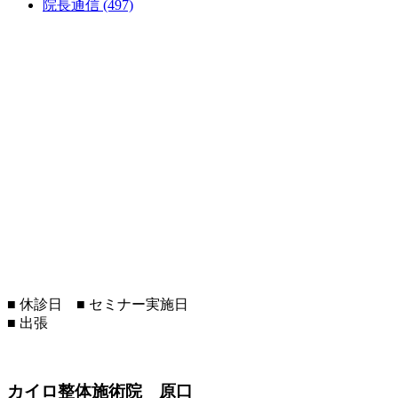
院長通信 (497)
■
休診日
■
セミナー実施日
■
出張
カイロ整体施術院 原口