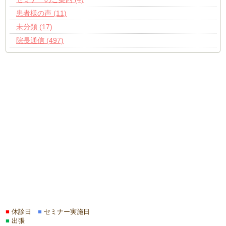
患者様の声 (11)
未分類 (17)
院長通信 (497)
■
休診日
■
セミナー実施日
■
出張