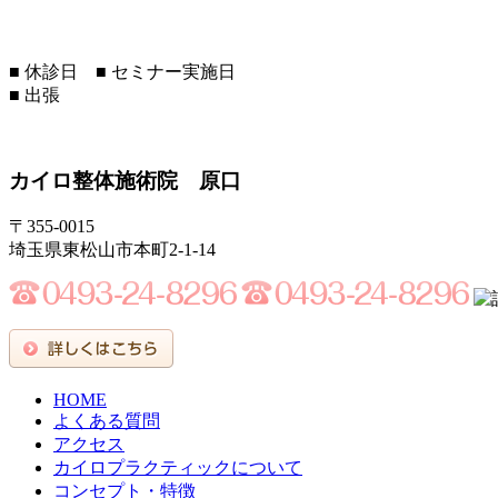
■
休診日
■
セミナー実施日
■
出張
カイロ整体施術院 原口
〒355-0015
埼玉県東松山市本町2-1-14
HOME
よくある質問
アクセス
カイロプラクティックについて
コンセプト・特徴