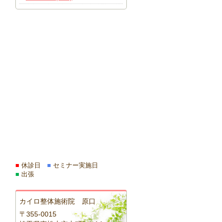
■
休診日
■
セミナー実施日
■
出張
カイロ整体施術院 原口
〒355-0015