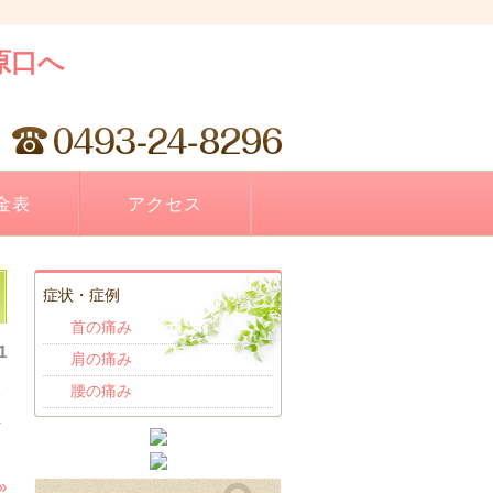
金表
アクセス
症状・症例
首の痛み
1
肩の痛み
腰の痛み
い
生
»