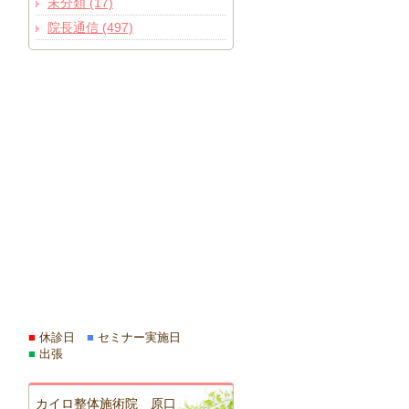
未分類 (17)
院長通信 (497)
■
休診日
■
セミナー実施日
■
出張
カイロ整体施術院 原口