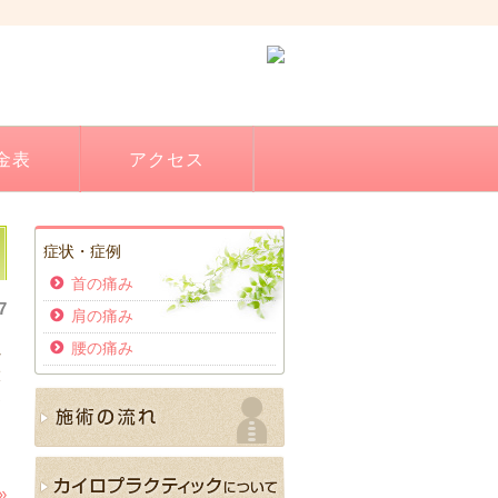
金表
アクセス
症状・症例
首の痛み
7
肩の痛み
腰の痛み
れ
大
わ
に
»