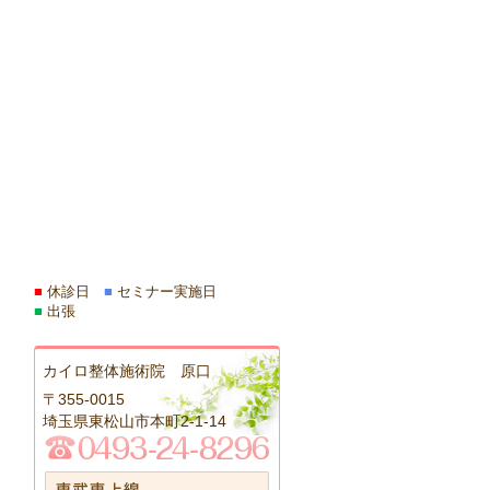
■
休診日
■
セミナー実施日
■
出張
カイロ整体施術院 原口
〒355-0015
埼玉県東松山市本町2-1-14