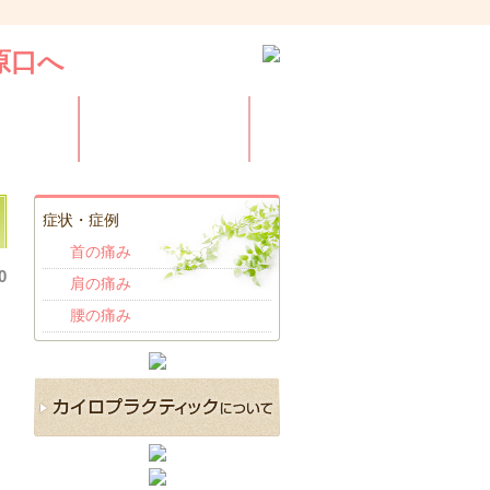
金表
アクセス
症状・症例
首の痛み
0
肩の痛み
腰の痛み
と