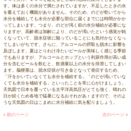
す。体は多くの水分で満たされていますが、不足したときの水
を蓄えておく機能がありません。そのため、のどが乾いてから
水分を補給しても水分が必要な部位に届くまでには時間がかか
ってしまいます。つまり、のどが渇く前の水分補給が必要にな
りますが、高齢者は加齢により、のどが渇いたという感覚が鈍
くなっていて、脱水症状に陥っていることにも気付かなくなっ
てしまいがちです。さらに、アルコールの摂取も脱水に影響を
及ぼします。夏はとりわけ冷たいビールが美味しく感じる季節
でもありますが、アルコールとホップという利尿作用が高い成
分を含むビールを飲むと、飲酒量以上の水分を排泄してしまい
ます。脳梗塞は、脱水症状が引き金となって発症するため、
「汗をかいていなくても水分を補給する」「のどが渇いていな
くても水分を補給する」といったことを常に心がけましょう。
天気図で日本を覆っている太平洋高気圧がとても強く、晴れの
日が続くため各地で猛暑になるおそれがあｒますので、そのよ
うな天気図の日はこまめに水分補給に気を配りましょう。
« 前のページ
次のページ »