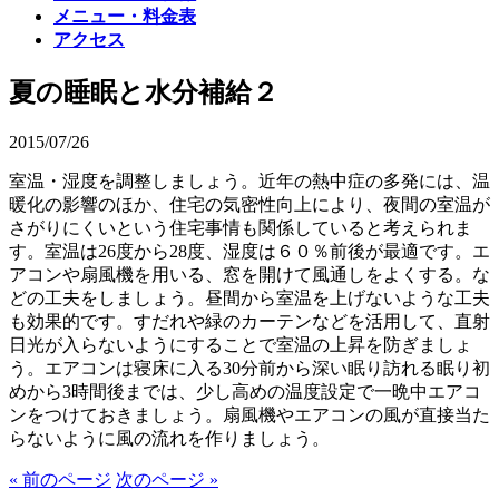
メニュー・料金表
アクセス
夏の睡眠と水分補給２
2015/07/26
室温・湿度を調整しましょう。近年の熱中症の多発には、温
暖化の影響のほか、住宅の気密性向上により、夜間の室温が
さがりにくいという住宅事情も関係していると考えられま
す。室温は26度から28度、湿度は６０％前後が最適です。エ
アコンや扇風機を用いる、窓を開けて風通しをよくする。な
どの工夫をしましょう。昼間から室温を上げないような工夫
も効果的です。すだれや緑のカーテンなどを活用して、直射
日光が入らないようにすることで室温の上昇を防ぎましょ
う。エアコンは寝床に入る30分前から深い眠り訪れる眠り初
めから3時間後までは、少し高めの温度設定で一晩中エアコ
ンをつけておきましょう。扇風機やエアコンの風が直接当た
らないように風の流れを作りましょう。
« 前のページ
次のページ »