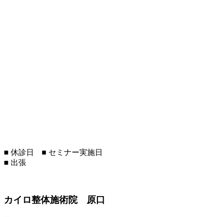
■
休診日
■
セミナー実施日
■
出張
カイロ整体施術院 原口