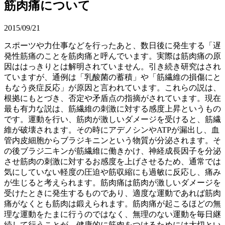
筋肉痛について
2015/09/21
スポーツや力仕事などを行ったあと、数日後に発生する「遅
発性筋痛のことを筋肉痛と呼んでいます。実際は筋肉痛の原
因ははっきりとは解明されていません。引き続き研究はされ
ていますが、通例は「乳酸菌の蓄積」や「筋繊維の損傷にと
もなう炎症反応」が原因と言われています。これらの説は、
根拠にもとづき、否定や矛盾点の指摘がされています。現在
最も有力な説は、筋繊維の刺激に対する感度上昇というもの
です。運動を行い、筋肉が激しいダメージを受けると、筋繊
維が破壊されます。その時にアデノシンやATPが漏出し、血
管内皮細胞からブラジキニンという物質が分泌されます。そ
の後ブラジ二キンが筋繊維に働きかけ、神経成長因子を分泌
させ筋肉の刺激に対するお感度を上げさせるため、通常では
気にしていない軽度の圧迫や筋収縮にも過敏に反応し、痛み
が生じると考えられます。筋肉痛は筋肉が激しいダメージを
受けたときに発生するものであり、適度な運動であれば筋肉
痛がなくとも筋肉は鍛えられます。筋肉痛が起こるほどの無
理な運動をたまに行うのではなく、無理のない運動を毎日継
続して行うことが、健康的に筋肉をつけるためには大切とい