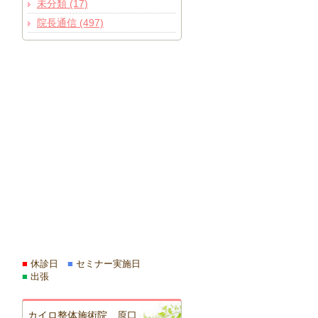
未分類 (17)
院長通信 (497)
■
休診日
■
セミナー実施日
■
出張
カイロ整体施術院 原口