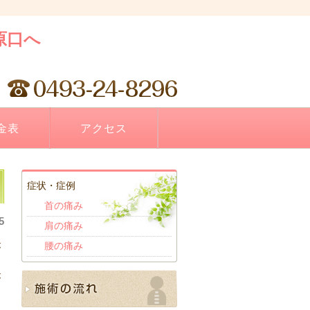
金表
アクセス
症状・症例
首の痛み
5
肩の痛み
腰の痛み
が
は
が
胸
を