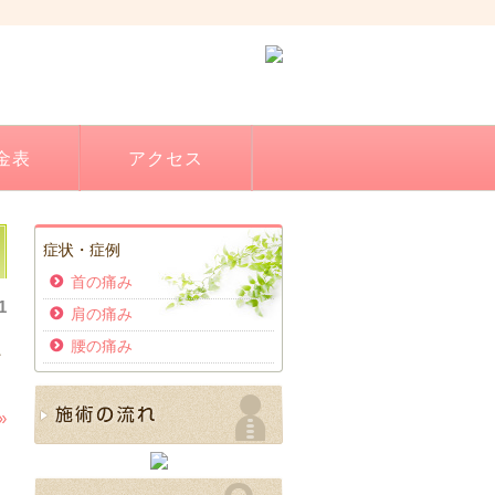
金表
アクセス
症状・症例
首の痛み
1
肩の痛み
腰の痛み
た
»