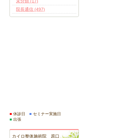
未分類 (17)
院長通信 (497)
■
休診日
■
セミナー実施日
■
出張
カイロ整体施術院 原口