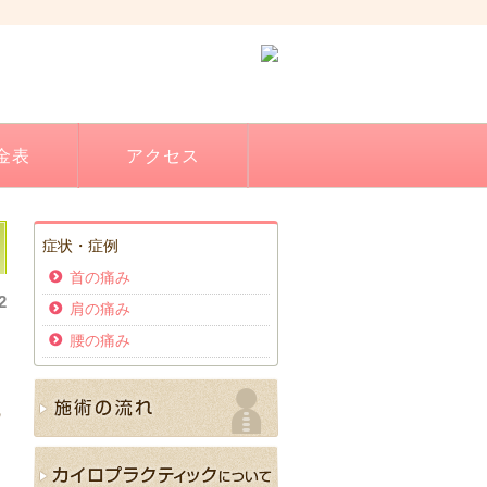
金表
アクセス
症状・症例
首の痛み
2
肩の痛み
腰の痛み
、
な
ま
の