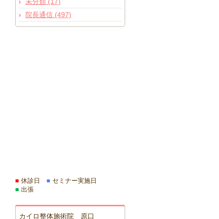
未分類 (17)
院長通信 (497)
■
休診日
■
セミナー実施日
■
出張
カイロ整体施術院 原口