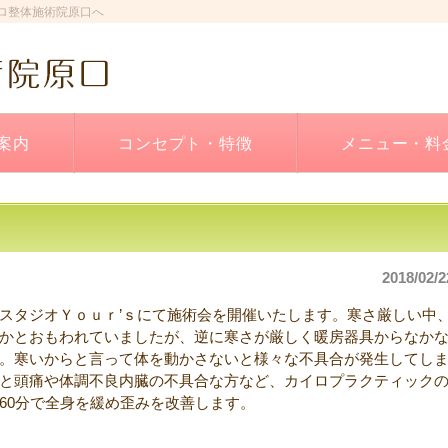
ロ整体施術院原口へ
案内
コンセプト・特徴
メニュー・料
2018/02/2
スタジオＹｏｕｒ’ｓにて施術会を開催いたします。寒さ厳しい中
かとおもわれていましたが、逆に寒さが厳しく暖房器具からなか
。寒いからと言って体を動かさないと様々な不具合が発生してし
と頭痛や体調不良内臓の不具合な方など、カイロプラクティック
60分で全身を緩め歪みを改善します。