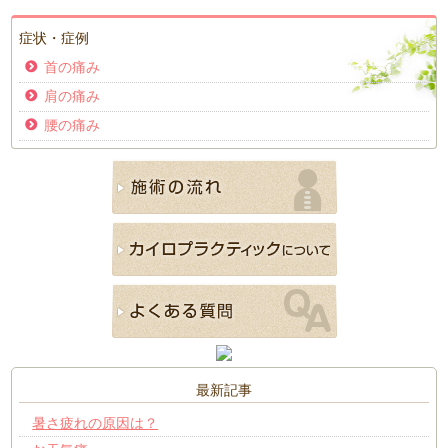
症状・症例
首の痛み
肩の痛み
腰の痛み
最新記事
暑さ疲れの原因は？